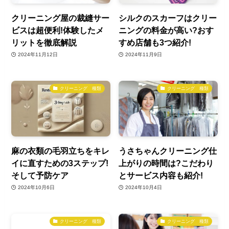
クリーニング屋の裁縫サー
シルクのスカーフはクリー
ビスは超便利!体験したメ
ニングの料金が高い?おす
リットを徹底解説
すめ店舗も3つ紹介!
2024年11月12日
2024年11月9日
クリーニング 種類
クリーニング 種類
麻の衣類の毛羽立ちをキレ
うさちゃんクリーニング仕
イに直すための3ステップ!
上がりの時間は?こだわり
そして予防ケア
とサービス内容も紹介!
2024年10月6日
2024年10月4日
クリーニング 種類
クリーニング 種類