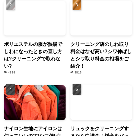
ポリエステルの服が熱湯で
クリーニング店のしわ取り
しわになったときの直し方
料金はなぜ高い?シワ伸ばし
は?クリーニングで取れな
とシワ取り料金の相場をご
い?
紹介！
4888
3819
ナイロン生地にアイロンは
リュックをクリーニングす
使っていいの??シワ伸ばし
るなら白洋舎！料金をバッ