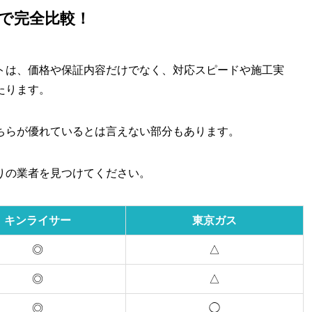
目で完全比較！
トは、価格や保証内容だけでなく、対応スピードや施工実
たります。
ちらが優れているとは言えない部分もあります。
りの業者を見つけてください。
キンライサー
東京ガス
◎
△
◎
△
◎
◯