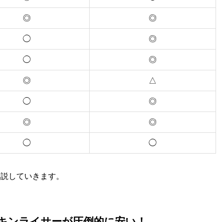
◎
◎
◯
◎
◯
◎
◎
△
◯
◎
◎
◎
◯
◯
解説していきます。
キンライサーが圧倒的に安い！