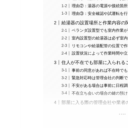
理由②：湯器の電源や接続箇所
理由③：安全確認や試運転を行
給湯器の設置場所と作業内容の
ベランダ設置型でも室内作業が
室内設置型の給湯器は必ず室内
リモコンや給湯配管の位置で作
設置状況によって作業時間や立
住人が不在でも部屋に入られる
事前の同意があれば不在時でも
緊急対応時は管理会社の判断で
不安がある場合は事前に日程調
不在立ち会いの場合の鍵の預け
部屋に入る際の管理会社や業者