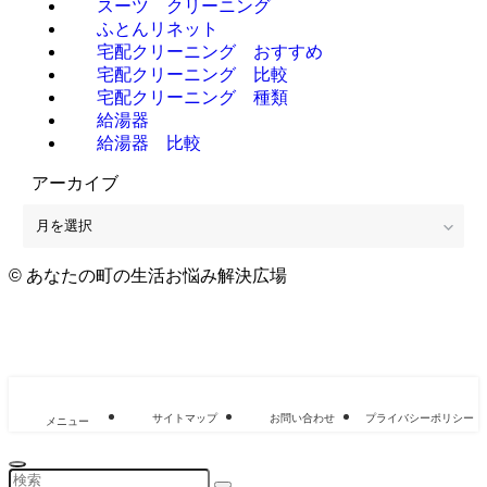
スーツ クリーニング
ふとんリネット
宅配クリーニング おすすめ
宅配クリーニング 比較
宅配クリーニング 種類
給湯器
給湯器 比較
アーカイブ
ア
ー
カ
©
あなたの町の生活お悩み解決広場
イ
ブ
サイトマップ
お問い合わせ
プライバシーポリシー
メニュー