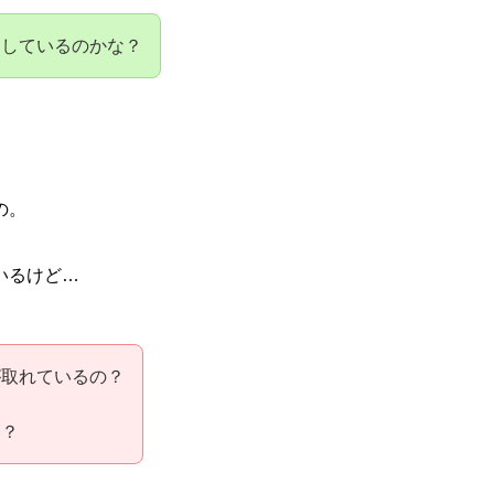
をしているのかな？
の。
いるけど…
が取れているの？
も
い？